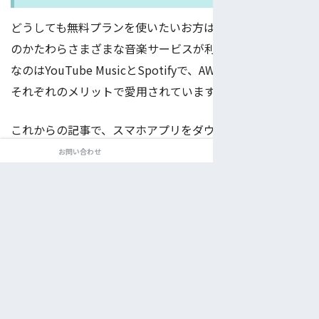
どうしても無料プランを使いたいお方は、Amazon Music
のかたわらさまざまな音楽サービスが利用できます。人気
なのはYouTube MusicとSpotifyで、AWAやLine Musicも
それぞれのメリットで愛用されています。
これからの記事で、スマホアプリをダウンロードするだけ
で利用できる無料音楽サービスを五つ厳選してご紹介しま
お問い合わせ
運営者情報
す。
2022年11月14日
無料で使える音楽アプリ5選徹底比較！
特徴や無料プランの内容などお得な情
報ご紹介