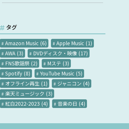
タグ
Amazon Music
(6)
Apple Music
(1)
AWA
(3)
DVDディスク・映像
(17)
FNS歌謡祭
(2)
Mステ
(3)
Spotify
(8)
YouTube Music
(5)
オフライン再生
(1)
ジャニコン
(4)
楽天ミュージック
(3)
紅白2022-2023
(4)
音楽の日
(4)