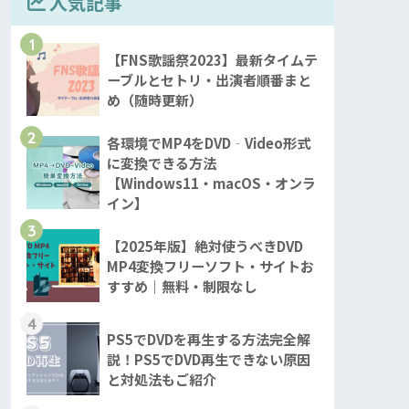
人気記事
1
【FNS歌謡祭2023】最新タイムテ
ーブルとセトリ・出演者順番まと
め（随時更新）
2
各環境でMP4をDVD‐Video形式
に変換できる方法
【Windows11・macOS・オンラ
イン】
3
【2025年版】絶対使うべきDVD
MP4変換フリーソフト・サイトお
すすめ｜無料・制限なし
4
PS5でDVDを再生する方法完全解
説！PS5でDVD再生できない原因
と対処法もご紹介